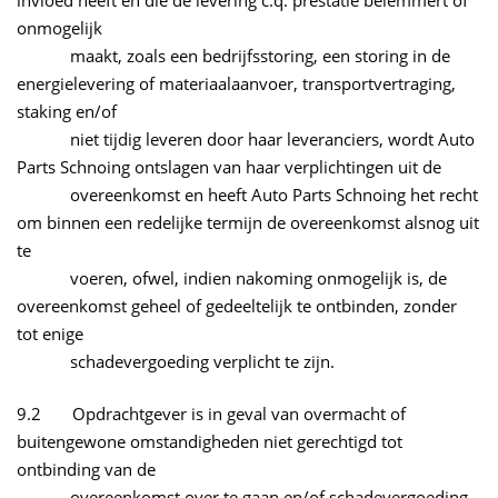
invloed heeft en die de levering c.q. prestatie belemmert of
onmogelijk
maakt, zoals een bedrijfsstoring, een storing in de
energielevering of materiaalaanvoer, transportvertraging,
staking en/of
niet tijdig leveren door haar leveranciers, wordt Auto
Parts Schnoing ontslagen van haar verplichtingen uit de
overeenkomst en heeft Auto Parts Schnoing het recht
om binnen een redelijke termijn de overeenkomst alsnog uit
te
voeren, ofwel, indien nakoming onmogelijk is, de
overeenkomst geheel of gedeeltelijk te ontbinden, zonder
tot enige
schadevergoeding verplicht te zijn.
9.2 Opdrachtgever is in geval van overmacht of
buitengewone omstandigheden niet gerechtigd tot
ontbinding van de
overeenkomst over te gaan en/of schadevergoeding