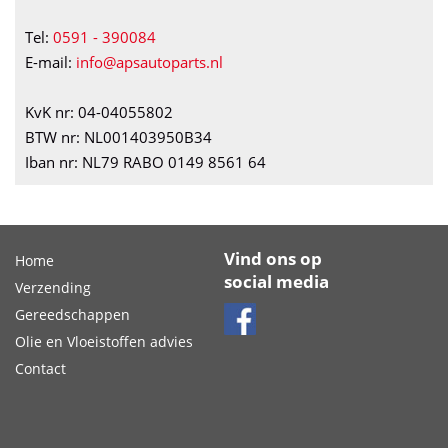
Tel:
0591 - 390084
E-mail:
info@apsautoparts.nl
KvK nr: 04-04055802
BTW nr: NL001403950B34
Iban nr: NL79 RABO 0149 8561 64
Vind ons op
Home
social media
Verzending
Gereedschappen
Olie en Vloeistoffen advies
Contact